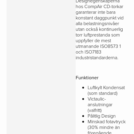
Designegenskaperna
hos CompAir CD-torkar
garanterar inte bara
konstant daggpunkt vid
alla belastningsnivåer
utan också kontinuerlig
torr luftprestanda som
uppfyller de mest
utmanande ISO8573 1
och ISO7183
industristandarderna.
Funktioner
Luftkylt Kondensat
(som standard)
Victaulic-
anslutningar
(valfritt)
Pålitlig Design
Minskad fotavtryck
(30% mindre än
föregående