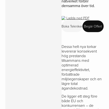
nätverket förblir
densamma över tid.
Ladda ned PDF
Boka Tekniker
Begär Offert
Dessa helt nya torkar
levererar konsekvent
hög prestanda
tillsammans med
optimerad
energieffektivitet,
förbättrade
miljöegenskaper och en
lägre total
ägandekostnad.
De ligger ett steg före
både EU och
konkurrensen – de