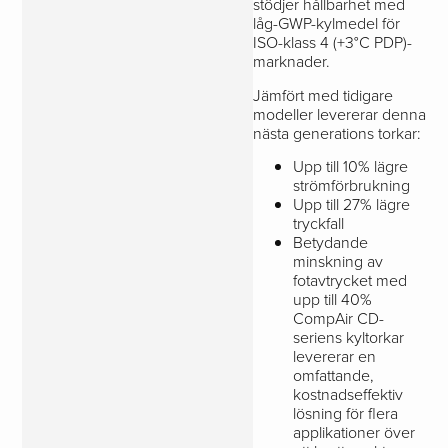
stödjer hållbarhet med
låg-GWP-kylmedel för
ISO-klass 4 (+3°C PDP)-
marknader.
Jämfört med tidigare
modeller levererar denna
nästa generations torkar:
Upp till 10% lägre
strömförbrukning
Upp till 27% lägre
tryckfall
Betydande
minskning av
fotavtrycket med
upp till 40%
CompAir CD-
seriens kyltorkar
levererar en
omfattande,
kostnadseffektiv
lösning för flera
applikationer över