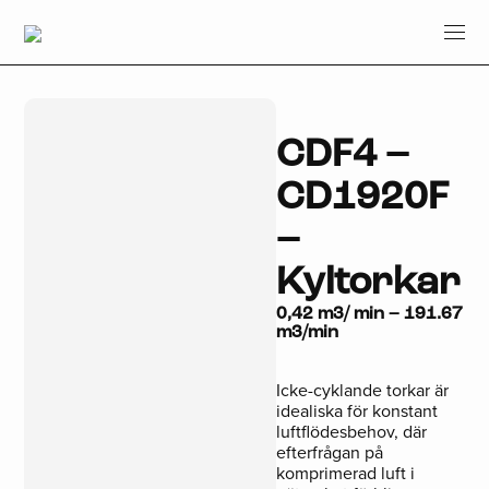
CDF4 –
CD1920F
–
Kyltorkar
0,42 m3/ min – 191.67
m3/min
Icke-cyklande torkar är
idealiska för konstant
luftflödesbehov, där
efterfrågan på
komprimerad luft i