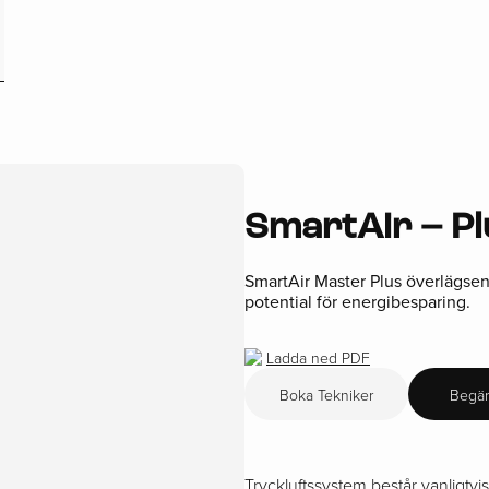
SmartAir – Pl
SmartAir Master Plus överlägsen
potential för energibesparing.
Ladda ned PDF
Boka Tekniker
Begär
Tryckluftssystem består vanligtv