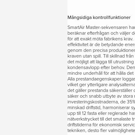
Mångsidiga kontrollfunktioner
SmartAir Master-sekvensaren ha
beräknar efterfrågan och väljer
för att exakt möta fabrikens krav.
effektivitet är de betydande en
genom den precisa produktionen 
kraven utan spill. Till skillnad fr
det möjligt att lägga till utrustning
kondensavlopp efter behov. Den
mindre underhåll för att hålla det 
Alla prestandaegenskaper loggas
vilket ger ytterligare analysalter
det gäller prestanda säkerställe
säker och snabb utbyte av stora
investeringskostnaderna, de 35
minskad driftstid, harmoniserar 
upp till 12 fasta eller reglerade 
nätverkstrycket till det smalaste
driftstiderna för ekonomisk servi
tekniken, desto fler valmöjligheter