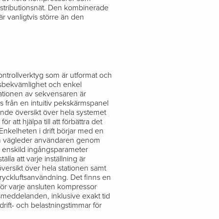
 distributionsnät. Den kombinerade
r vanligtvis större än den
kontrollverktyg som är utformat och
rsbekvämlighet och enkel
tationen av sekvensaren är
 från en intuitiv pekskärmspanel
nde översikt över hela systemet
ör att hjälpa till att förbättra det
Enkelheten i drift börjar med en
som vägleder användaren genom
je enskild ingångsparameter
tälla att varje inställning är
versikt över hela stationen samt
ryckluftsanvändning. Det finns en
y för varje ansluten kompressor
smeddelanden, inklusive exakt tid
rift- och belastningstimmar för