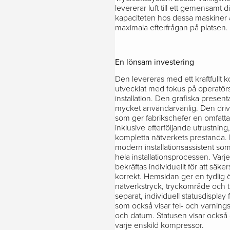
levererar luft till ett gemensamt
kapaciteten hos dessa maskiner ä
maximala efterfrågan på platsen.
En lönsam investering
Den levereras med ett kraftfullt 
utvecklat med fokus på operatö
installation. Den grafiska presen
mycket användarvänlig. Den drivs
som ger fabrikschefer en omfatta
inklusive efterföljande utrustning, f
kompletta nätverkets prestanda. 
modern installationsassistent 
hela installationsprocessen. Var
bekräftas individuellt för att säkers
korrekt. Hemsidan ger en tydlig ö
nätverkstryck, tryckområde och t
separat, individuell statusdispla
som också visar fel- och varning
och datum. Statusen visar också d
varje enskild kompressor.