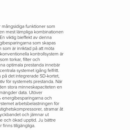
r mångsidiga funktioner som
 den mest lämpliga kombinationen
 En viktig bieffekt av denna
ergibesparingarna som skapas
som är inriktad på att möta
ån konventionella kontrollsystem är
 som torkar, filter och
na optimala prestanda innebär
centrala systemet igång felfritt.
 på det integrerade SD-kortet,
nativ för systemets prestanda. När
r den stora minneskapaciteten en
 mängder data. Utöver
% energibesparingarna och
systemet arbetsbelastningen för
hastighetskompressorer, stramar åt
 tryckbandet och jämnar ut
ce och ökad upptid. Ju bättre
 finns tillgängliga.