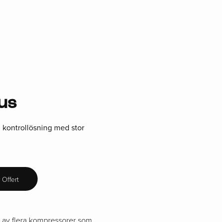
KOMPRESS
us
CompAir
 kontrollösning med stor
Champion
 Offert
is av flera kompressorer som