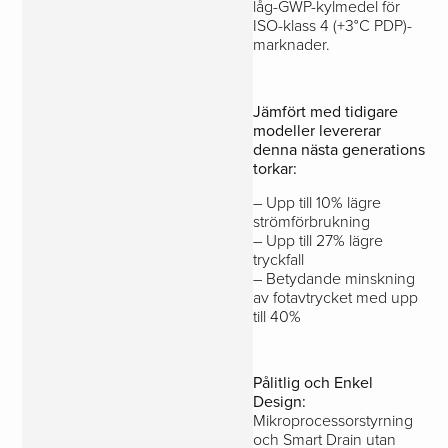
låg-GWP-kylmedel för
ISO-klass 4 (+3°C PDP)-
marknader.
Jämfört med tidigare
modeller levererar
denna nästa generations
torkar:
– Upp till 10% lägre
strömförbrukning
– Upp till 27% lägre
tryckfall
– Betydande minskning
av fotavtrycket med upp
till 40%
Pålitlig och Enkel
Design:
Mikroprocessorstyrning
och Smart Drain utan