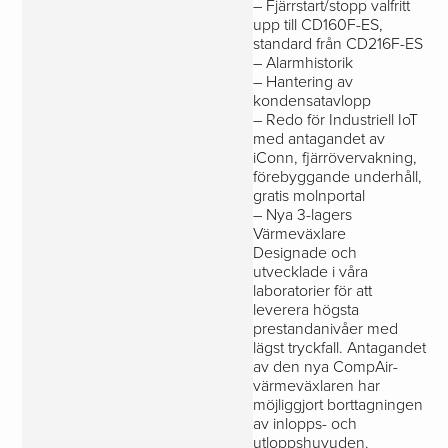
– Fjärrstart/stopp valfritt
upp till CD160F-ES,
standard från CD216F-ES
– Alarmhistorik
– Hantering av
kondensatavlopp
– Redo för Industriell IoT
med antagandet av
iConn, fjärrövervakning,
förebyggande underhåll,
gratis molnportal
– Nya 3-lagers
Värmeväxlare
Designade och
utvecklade i våra
laboratorier för att
leverera högsta
prestandanivåer med
lägst tryckfall. Antagandet
av den nya CompAir-
värmeväxlaren har
möjliggjort borttagningen
av inlopps- och
utloppshuvuden.