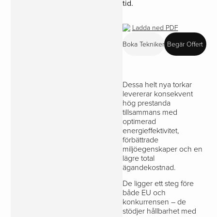
tid.
Ladda ned PDF
Boka Tekniker
Begär Offert
Dessa helt nya torkar
levererar konsekvent
hög prestanda
tillsammans med
optimerad
energieffektivitet,
förbättrade
miljöegenskaper och en
lägre total
ägandekostnad.
De ligger ett steg före
både EU och
konkurrensen – de
stödjer hållbarhet med